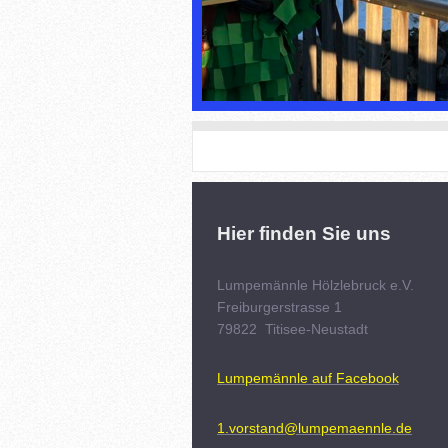
Hier finden Sie uns
Lumpemännle Hölzlebruck e.V.
Freiburgerstrasse
1
79822
Titisee-Neustadt
Lumpemännle auf Facebook
1.vorstand@lumpemaennle.de